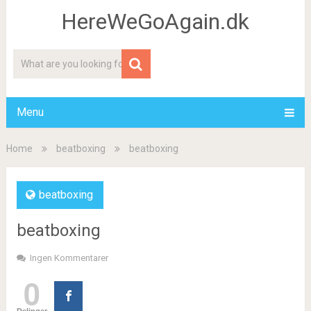
HereWeGoAgain.dk
Menu
Home
beatboxing
beatboxing
beatboxing
beatboxing
Ingen Kommentarer
0