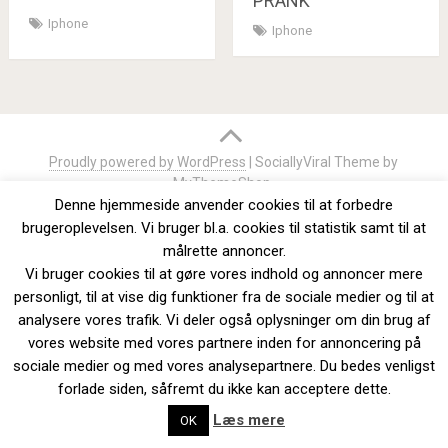
PRANK
Iphone
Iphone
Proudly powered by WordPress
|
SociallyViral Theme by
MyThemeShop
.
Denne hjemmeside anvender cookies til at forbedre
Cookie politik
Privacy Policy
brugeroplevelsen. Vi bruger bl.a. cookies til statistik samt til at
målrette annoncer.
Copyright HereWeGoAgain.dk. Alle rettigheder forbeholdes. En
Vi bruger cookies til at gøre vores indhold og annoncer mere
service leveret af NetForia, CVR 34371733 -
Cookie politik
personligt, til at vise dig funktioner fra de sociale medier og til at
analysere vores trafik. Vi deler også oplysninger om din brug af
vores website med vores partnere inden for annoncering på
sociale medier og med vores analysepartnere. Du bedes venligst
forlade siden, såfremt du ikke kan acceptere dette.
Læs mere
OK