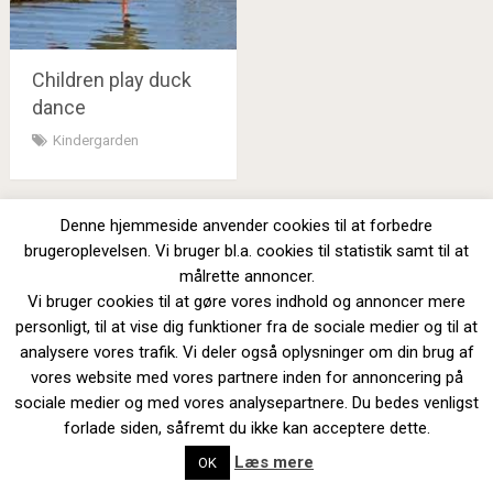
Children play duck
dance
Kindergarden
Denne hjemmeside anvender cookies til at forbedre
brugeroplevelsen. Vi bruger bl.a. cookies til statistik samt til at
målrette annoncer.
Proudly powered by WordPress
|
SociallyViral Theme by
Vi bruger cookies til at gøre vores indhold og annoncer mere
MyThemeShop
.
personligt, til at vise dig funktioner fra de sociale medier og til at
Cookie politik
Privacy Policy
analysere vores trafik. Vi deler også oplysninger om din brug af
vores website med vores partnere inden for annoncering på
sociale medier og med vores analysepartnere. Du bedes venligst
Copyright HereWeGoAgain.dk. Alle rettigheder forbeholdes. En
forlade siden, såfremt du ikke kan acceptere dette.
service leveret af NetForia, CVR 34371733 -
Cookie politik
Læs mere
OK