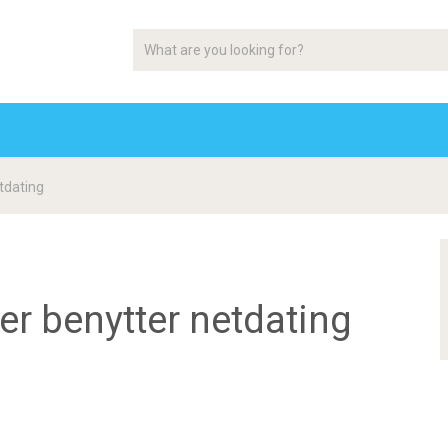
etdating
rer benytter netdating