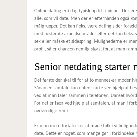
Online dating er i dag typisk opdelt i nicher. Der er
alle, som vil date. Men der er efterhånden også k
målgrupper. Det kan f.eks. være dating sider forældr
med bestemte arbejdsområder eller det kan f.eks. v
sex eller måske et sidespring. Mulighederne er mang
profil, så er chancen nemlig størst for, at man ramm
Senior netdating starter
Det første der skal til for at to mennesker møder hi
Sådan en samtale kan enten starte ved hjælp af bes
ved at man taler sammen i telefonen. Uanset hvordan
For det er især ved hjælp af samtalen, at man i for
nødvendige kemi.
Er man mere fortaler for at møde folk i virkeligh
date. Dette er noget, som mange gør i forbindels