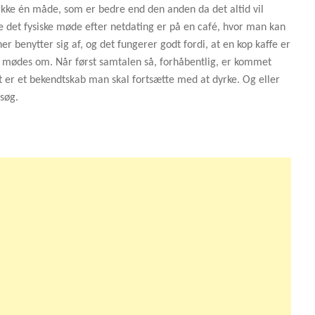
kke én måde, som er bedre end den anden da det altid vil
e det fysiske møde efter netdating er på en café, hvor man kan
er benytter sig af, og det fungerer godt fordi, at en kop kaffe er
at mødes om. Når først samtalen så, forhåbentlig, er kommet
et er et bekendtskab man skal fortsætte med at dyrke. Og eller
rsøg.