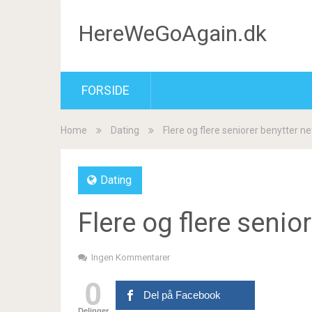
HereWeGoAgain.dk
FORSIDE
Home
Dating
Flere og flere seniorer benytter n
Dating
Flere og flere senio
Ingen Kommentarer
0
Del på Facebook
Delinger